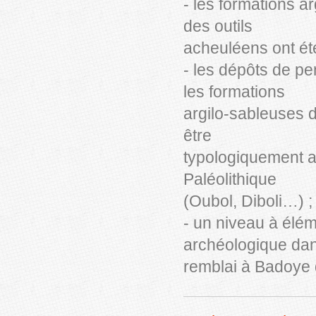
- les formations a
des outils
acheuléens ont été
- les dépôts de p
les formations
argilo-sableuses d
être
typologiquement a
Paléolithique
(Oubol, Diboli…) ;
- un niveau à élé
archéologique dan
remblai à Badoye 