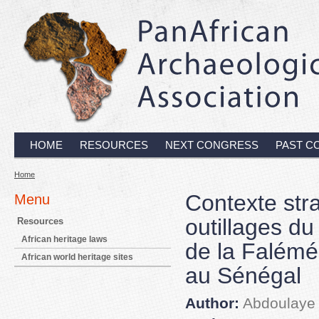
HOME
RESOURCES
NEXT CONGRESS
PAST C
Home
Contexte str
Menu
outillages du
Resources
African heritage laws
de la Falémé
African world heritage sites
au Sénégal
Author:
Abdoulaye