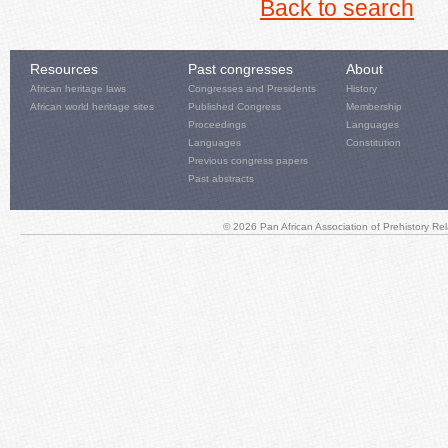
Back to search
Resources
Past congresses
About
African heritage laws
Congresses and Presidents
History
African world heritage sites
Published Congress
Membership
Proceedings
Languages
Languages
Constitution
Previous congress papers
Past abstracts
© 2026 Pan African Association of Prehistory R