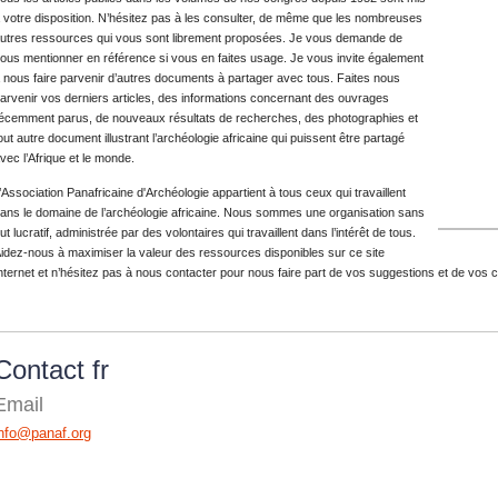
 votre disposition. N’hésitez pas à les consulter, de même que les nombreuses
utres ressources qui vous sont librement proposées. Je vous demande de
ous mentionner en référence si vous en faites usage. Je vous invite également
 nous faire parvenir d’autres documents à partager avec tous. Faites nous
arvenir vos derniers articles, des informations concernant des ouvrages
écemment parus, de nouveaux résultats de recherches, des photographies et
out autre document illustrant l’archéologie africaine qui puissent être partagé
vec l’Afrique et le monde.
’Association Panafricaine d'Archéologie appartient à tous ceux qui travaillent
ans le domaine de l’archéologie africaine. Nous sommes une organisation sans
ut lucratif, administrée par des volontaires qui travaillent dans l’intérêt de tous.
idez-nous à maximiser la valeur des ressources disponibles sur ce site
nternet et n’hésitez pas à nous contacter pour nous faire part de vos suggestions et de vos
Contact fr
Email
info@panaf.org