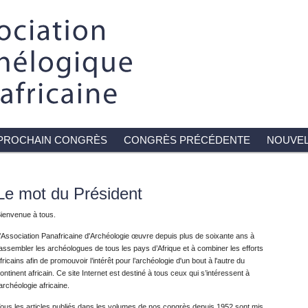
PROCHAIN CONGRÈS
CONGRÈS PRÉCÉDENTE
NOUVEL
Le mot du Président
ienvenue à tous.
’Association Panafricaine d'Archéologie œuvre depuis plus de soixante ans à
assembler les archéologues de tous les pays d’Afrique et à combiner les efforts
fricains afin de promouvoir l’intérêt pour l’archéologie d'un bout à l'autre du
ontinent africain. Ce site Internet est destiné à tous ceux qui s’intéressent à
’archéologie africaine.
ous les articles publiés dans les volumes de nos congrès depuis 1952 sont mis