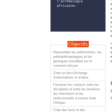
l'archéologie 
à
africaine.
a
n
à
p
r
t
a
Objectifs
L
d
Rassembler les préhistoriens, les
b
paléoanthropologues et les
A
géologues travaillant sur le
I
continent africain.
Créer un lieu d’échange
d’informations et d’idées.
Favoriser les contacts entre les
disciplines et entre les étudiants,
les chercheurs et les
professionnels à travers toute
l’Afrique.
Créer des liens et des