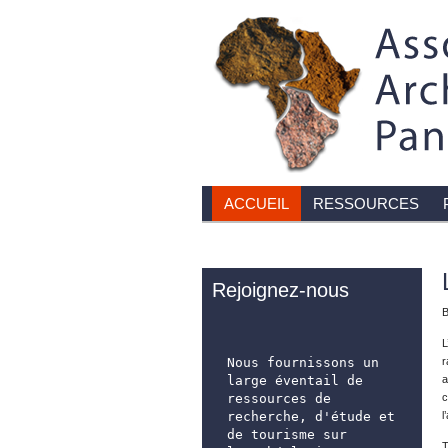
ACCUEIL
RESSOURCES
Rejoignez-nous
B
L
Nous fournissons un 
r
large éventail de 
a
ressources de 
c
recherche, d'étude et 
l
de tourisme sur 
T