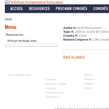
ACCUEIL
RESSOURCES
PROCHAIN CONGRÈS
CONGRÈS 
Home
Menu
Author fr:
Scott MacEachern
Topic fr:
2000 to 10,000 BP,1000 t
Ressources
Country fr:
Chad
Related Congress fr:
13th Congre
African heritage laws
Back to search
Ressources
Congrès
À propos
précédente
African heritage laws
Histoire
Membres
Congrès
Langues
Actes des congrès
Statuts
Langues
Documents de la
Conférence
© 2026 Pan African Association of Prehistory R