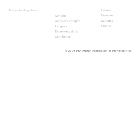
Ressources
Congrès
À propos
précédente
African heritage laws
Histoire
Membres
Congrès
Langues
Actes des congrès
Statuts
Langues
Documents de la
Conférence
© 2026 Pan African Association of Prehistory R