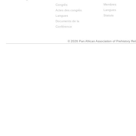
Membres
Congrès
Langues
Actes des congrès
Statuts
Langues
Documents de la
Conférence
© 2026 Pan African Association of Prehistory R