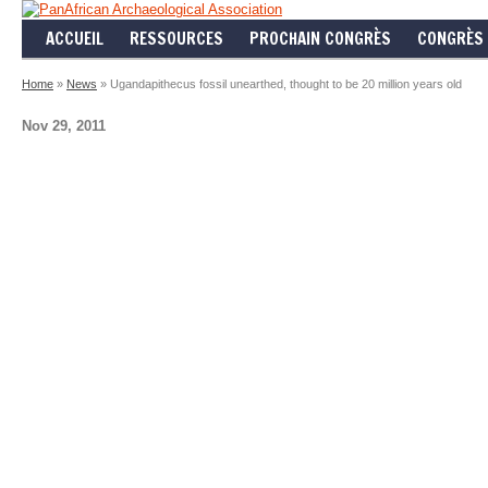
ACCUEIL
RESSOURCES
PROCHAIN CONGRÈS
CONGRÈS 
Home
»
News
» Ugandapithecus fossil unearthed, thought to be 20 million years old
Nov 29, 2011